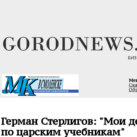
БИЗ
Ме
Ска
Обр
Герман Стерлигов: "Мои д
по царским учебникам"