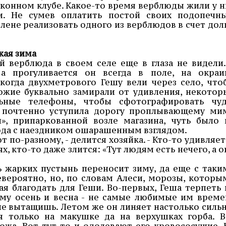
конном клубе. Какое-то время верблюды жили у н
и. Не сумев оплатить постой своих подопечны
ене реализовать одного из верблюдов в счет долг
кая зима
 верблюда в своем селе еще в глаза не видели.
а прогуливается он всегда в поле, на окраи
когда двухметрового Гешу вели через село, что
ожие буквально замирали от удивления, некотор
ьные телефоны, чтобы сфотографировать чуд
почтенно уступила дорогу проплывающему ми
и», припаркованной возле магазина, чуть было 
юда с наездником ошарашенным взглядом.
т по-разному, - делится хозяйка. - Кто-то удивляет
х, кто-то даже злится: «Тут людям есть нечего, а о
ь жарких пустынь переносит зиму, да еще с таки
евероятно, но, по словам Алеси, морозы, которы
щая благодать для Геши. Во-первых, Геша терпеть 
ому осень и весна - не самые любимые им време
у не вытащишь. Летом же он линяет настолько сильн
я только на макушке да на верхушках горба. В
кожа. Вот тут-то и одолевают его кровососущие. 