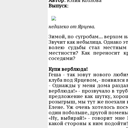
Автор
: Юлия Козлова
Выпуск
:
недалеко от Ярцева.
Зимой, по сугробам... верхом н
Звучит как небылица. Однако э
волею судьбы стал местным 
местности? Как переносит 
соседями?
Купи верблюда!
Геша - так зовут нового люб
клуба под Ярцевом, - появился 
- Однажды у меня дома раздал
верблюда!» - прозвучало в тру
предложение как шутку, хорош
розыгрыш, мы тут же поехали 
Елене. Уж очень хотелось пос
один побольше, другой поменьше
«Ну, выбирай!» - говорит мне 
какой стороны к ним подойти!