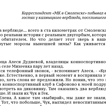
Корреспондент «МК в Смоленске» побывал 
гостях у калмыцкого верблюда, поселившего
а верблюде... всего в ста километрах от Смоленска.
то реальная история с реальным двугорбым, котор
обитателем. Но что делает этот зверь в наш
крутые морозы нынешней зимы? Как уживается
имца Алеси Дудневой, владелицы конноспортивно
в селе Михеевка пару лет назад.
ся телефонный звонок, - вспоминает Алеся. - «Ку
бке. Естественно, в первый момент я восприняла э
о, хоть слона не предложили. Но поняв, что это 
в конноспортивный клуб в Сафоново к моей подру
мотреть на диковинку. Там оказались два верблюд
. И звали их Чук и Гек.
Елена. А какое там «выбирай», мы даже не знали,
 Тот, что побольше, Чук, выглядел невоспитанным