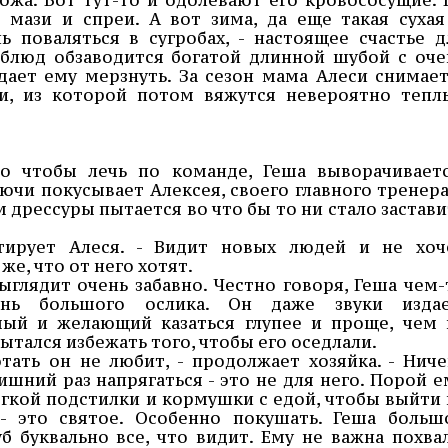
 мази и спреи. А вот зима, да еще такая сухая
 поваляться в сугробах, - настоящее счастье д
рблюд обзаводится богатой длинной шубой с оче
ает ему мерзнуть. За сезон мама Алеси снимает
, из которой потом вяжутся невероятно тепл
о чтобы лечь по команде, Геша выворачиваетс
ючи покусывает Алексея, своего главного тренера
м дрессуры пытается во что бы то ни стало застави
тирует Алеся. - Видит новых людей и не хоч
же, что от него хотят.
лядит очень забавно. Честно говоря, Геша чем-
нь большого ослика. Он даже звуки издае
мый и желающий казаться глупее и проще, чем 
пытался избежать того, чтобы его оседлали.
отать он не любит, - продолжает хозяйка. - Ниче
лишний раз напрягаться - это не для него. Порой е
ягкой подстилки и кормушки с едой, чтобы выйти 
 - это святое. Особенно покушать. Геша больш
б буквально все, что видит. Ему не важна похвал