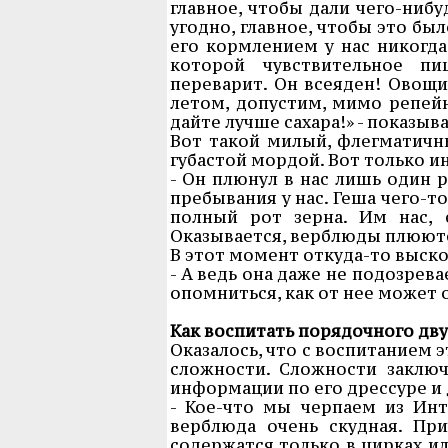
главное, чтобы дали чего-нибу
угодно, главное, чтобы это был
его кормлением у нас никогда
которой чувствительное пи
переварит. Он всеяден! Овощи,
летом, допустим, мимо репейни
дайте лучше сахара!» - показыв
Вот такой милый, флегматичн
губастой мордой. Вот только и
- Он плюнул в нас лишь один р
пребывания у нас. Геша чего-то
полный рот зерна. Им нас, с
Оказывается, верблюды плюются
В этот момент откуда-то выскоч
- А ведь она даже не подозревае
опомниться, как от нее может о
Как воспитать порядочного дв
Оказалось, что с воспитанием 
сложности. Сложности заклю
информации по его дрессуре и
- Кое-что мы черпаем из Ин
верблюда очень скудная. Пр
содержатся только в цирках ил