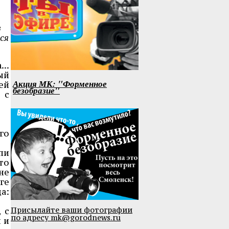
в
ся
..
ый
Акция МК: "Форменное
ей
безобразие"
 с
го
пи
то
не
ге
а:
Присылайте ваши фотографии
 с
по адресу mk@gorodnews.ru
 и