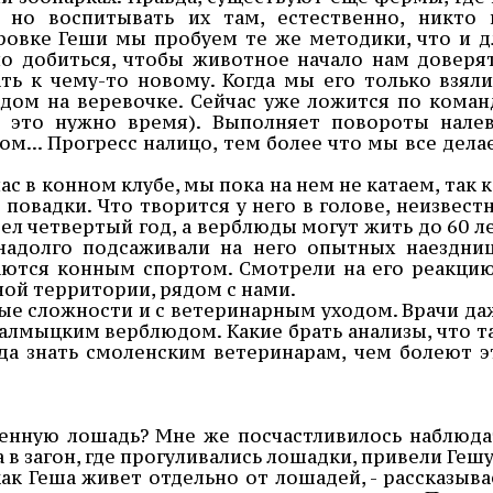
 но воспитывать их там, естественно, никто 
ровке Геши мы пробуем те же методики, что и д
о добиться, чтобы животное начало нам доверят
ь к чему-то новому. Когда мы его только взяли
едом на веревочке. Сейчас уже ложится по коман
на это нужно время). Выполняет повороты налев
ом... Прогресс налицо, тем более что мы все дела
с в конном клубе, мы пока на нем не катаем, так к
 повадки. Что творится у него в голове, неизвестн
л четвертый год, а верблюды могут жить до 60 ле
надолго подсаживали на него опытных наездниц
аются конным спортом. Смотрели на его реакцию.
ной территории, рядом с нами.
ные сложности и с ветеринарным уходом. Врачи да
калмыцким верблюдом. Какие брать анализы, что т
уда знать смоленским ветеринарам, чем болеют э
ленную лошадь? Мне же посчастливилось наблюда
а в загон, где прогуливались лошадки, привели Гешу
как Геша живет отдельно от лошадей, - рассказыва