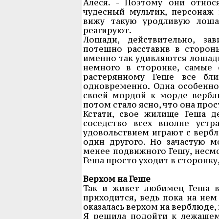
Алеся. - Поэтому они относ
чудесный мультик, персонаж 
вижу такую уродливую лоша
реагируют.
Лошади, действительно, зав
потешно расставив в стороны
именно так удивляются лошади
немного в сторонке, самые 
растерянному Геше все бл
одновременно. Одна особенно
своей мордой к морде верблю
потом стало ясно, что она про
Кстати, свое жилище Геша д
соседство всех вполне устр
удовольствием играют с вербл
один другого. Но зачастую 
менее подвижного Гешу, несмот
Геша просто уходит в сторонку,
Верхом на Геше
Так и живет любимец Геша в
приходится, ведь пока на нем
оказалась верхом на верблюде, 
Я решила подойти к лежащем