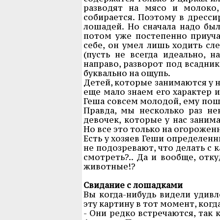
разводят на мясо и молоко,
собирается. Поэтому в дресси
лошадей. Но сначала надо был
потом уже постепенно приучат
себе, он умел лишь ходить сл
(пусть не всегда идеально, 
направо, разворот под всадник
буквально на ощупь.
Детей, которые занимаются у на
еще мало знаем его характер и
Геша совсем молодой, ему поше
Правда, мы несколько раз не
девочек, которые у нас заним
Но все это только на огорожен
Есть у хозяев Геши определен
не подозревают, что делать с 
смотреть?.. Да и вообще, отк
животные!?
Свидание с лошадками
Вы когда-нибудь видели удив
эту картину в тот момент, когд
- Они редко встречаются, так 