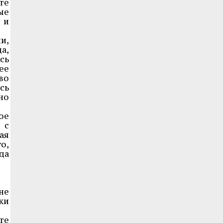
те
ые
 и
и,
а,
сь
ее
во
сь
но
ое
 с
ая
о,
да
не
ки
те