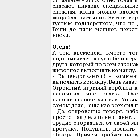
спасают никакие специальные
снежная, когда можно вдоволь
«корабля пустыни». Зимой ве
густым подшерстком, что не д
Геши до пяти мешков шерсти
носки.
О, еда!
А тем временем, вместо тог
подпрыгивает в сугробе и игра
друга, который по всем закона
животное выполнить команду.
- Выпендривается! - коммен
выполнять команду. Ведь знает 
Огромный игривый верблюд выг
напомнил мне ослика. Оче
напоминающие «иа-иа». Упря
самом деле, Геша изо всех сил 
- Да, откровенно говоря, раб
просто так делать не станет, 
трудно оторваться от своей м
прогулку. Покушать, поспать
обжора. Причем пробует на зу