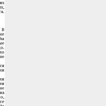
их
х,
а.
 В
не
бы
ые
о.
мо
не
ся
ни
ми
ми
не
на
о,
се
Не