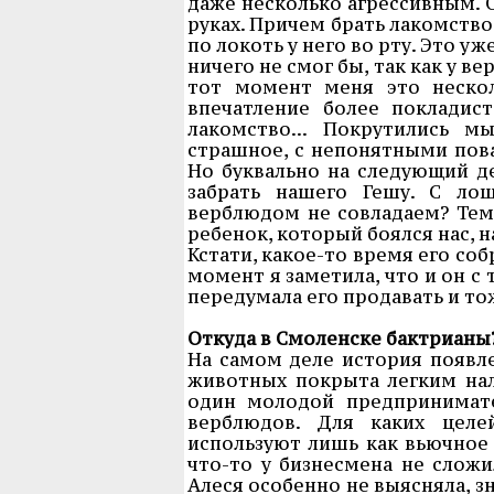
даже несколько агрессивным. 
руках. Причем брать лакомство 
по локоть у него во рту. Это уж
ничего не смог бы, так как у 
тот момент меня это несколь
впечатление более покладист
лакомство... Покрутились м
страшное, с непонятными повад
Но буквально на следующий д
забрать нашего Гешу. С ло
верблюдом не совладаем? Тем
ребенок, который боялся нас, н
Кстати, какое-то время его со
момент я заметила, что и он с 
передумала его продавать и то
Откуда в Смоленске бактрианы
На самом деле история появле
животных покрыта легким нале
один молодой предпринимате
верблюдов. Для каких целе
используют лишь как вьючное 
что-то у бизнесмена не сложил
Алеся особенно не выясняла, з