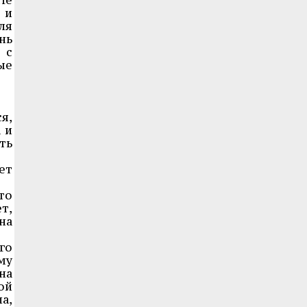
 и
ля
нь
 с
ые
я,
 и
ть
ет
то
т,
на
го
му
на
ой
а,