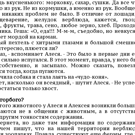
дь вкусненького: морковку, сахар, сушки. Да все ч
о из рук. Не из кормушки, а именно из рук. Вообще,
 никаких проблем не было. В отличие от лошади,
щеварение, желудок верблюда, кажется, гвоз
 фрукты, трава, сено, любое зерно, хлеб. Проход
ка. Геша: «О, еда!!! М-м-м, съедобно, но невкусн
ает мордой на карман.
ый пехтель с хитрыми глазами и большой смешн
нтересно, плюется ли?
аз, - вспоминает Алеся. - Это было в первые дни е
 сильно испугался. В этот момент, правда, у него б
обственно, и засыпало. Можно сказать, повезл
 тогда, когда пугаются.
ила собака и стала лаять на «чудо-коня».
т, насколько он всеядный, - шутит Алеся. - Не усп
статься только хвост.
угорбого?
этого животного у Алеси и Алексея возникли больш
чаются не в общении с животным, а в отсутств
 другим тонкостям содержания.
тернета, но даже там информация по содержан
ичем пишут, что на нашей территории верблю
и зоопарках. Правда, существуют еще фермы, где 