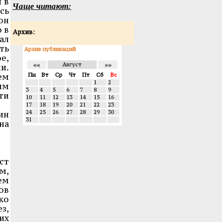
 в
Чаще читают:
сь
 он
 в
Архив:
ал
ть
Архив публикаций
е,
««
»»
Август
и.
ем
Пн
Вт
Ср
Чт
Пт
Сб
Вс
1
2
ым
3
4
5
6
7
8
9
ти
10
11
12
13
14
15
16
17
18
19
20
21
22
23
24
25
26
27
28
29
30
ин
31
на
ст
м,
ем
ов
ко
з,
их