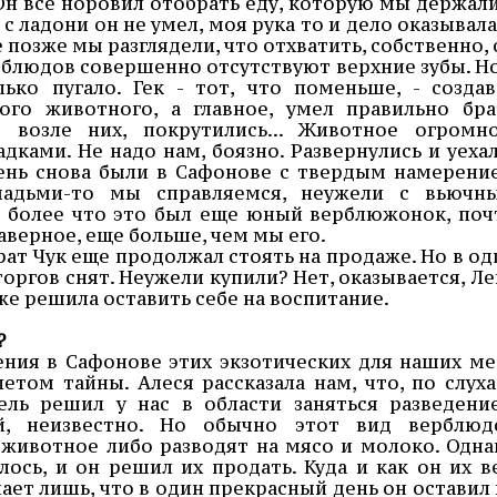
Он все норовил отобрать еду, которую мы держали
с ладони он не умел, моя рука то и дело оказывала
е позже мы разглядели, что отхватить, собственно,
верблюдов совершенно отсутствуют верхние зубы. Но
ко пугало. Гек - тот, что поменьше, - создав
ого животного, а главное, умел правильно бра
ы возле них, покрутились... Животное огромно
ками. Не надо нам, боязно. Развернулись и уехал
ень снова были в Сафонове с твердым намерени
шадьми-то мы справляемся, неужели с вьючн
 более что это был еще юный верблюжонок, поч
аверное, еще больше, чем мы его.
брат Чук еще продолжал стоять на продаже. Но в од
торгов снят. Неужели купили? Нет, оказывается, Ле
же решила оставить себе на воспитание.
?
ния в Сафонове этих экзотических для наших ме
том тайны. Алеся рассказала нам, что, по слуха
ль решил у нас в области заняться разведени
й, неизвестно. Но обычно этот вид верблюд
животное либо разводят на мясо и молоко. Одна
ось, и он решил их продать. Куда и как он их ве
нает лишь, что в один прекрасный день он оставил 