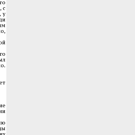
то
 с
 у
ди
им
о,
ой
го
ыл
о.
еет
ие
ии
ию
ды
их