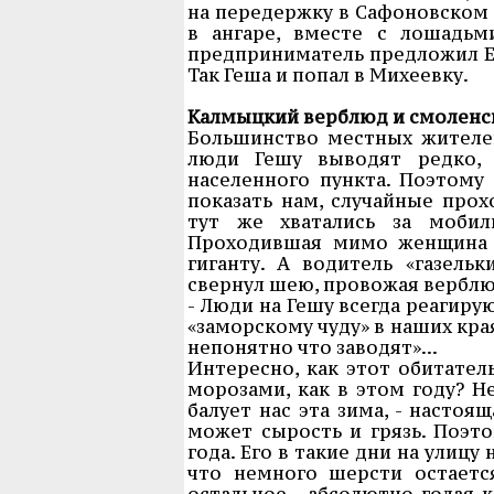
на передержку в Сафоновском 
в ангаре, вместе с лошадьм
предприниматель предложил Ел
Так Геша и попал в Михеевку.
Калмыцкий верблюд и смоленс
Большинство местных жителей
люди Гешу выводят редко, 
населенного пункта. Поэтому 
показать нам, случайные прох
тут же хватались за мобил
Проходившая мимо женщина 
гиганту. А водитель «газельк
свернул шею, провожая вербл
- Люди на Гешу всегда реагирую
«заморскому чуду» в наших края
непонятно что заводят»...
Интересно, как этот обитател
морозами, как в этом году? Н
балует нас эта зима, - настоя
может сырость и грязь. Поэт
года. Его в такие дни на улиц
что немного шерсти остаетс
остальное - абсолютно голая 