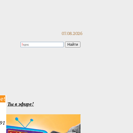
07.08.2026
е!
Ты в эфире!
91