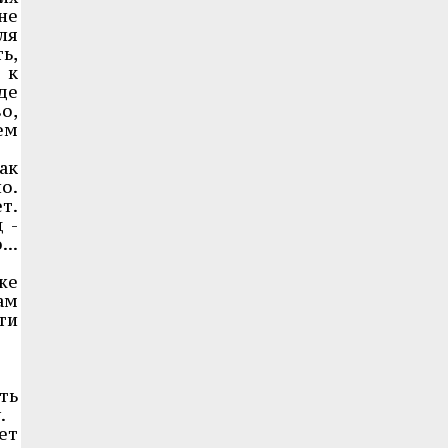
не
ля
ь,
 к
де
о,
ем
ак
о.
т.
 -
..
же
ам
ти
ть
.
ет