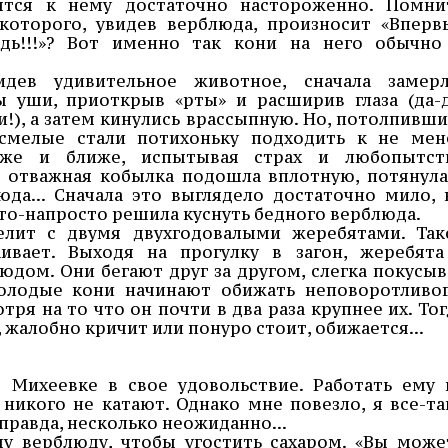
ятся к нему достаточно настороженно. Помни
которого, увидев верблюда, произносит «Вперв
дь!!!»? Вот именно так кони на него обычно
идев удивительное животное, сначала замерл
 уши, приоткрыв «рты» и расширив глаза (да-д
!), а затем кинулись врассыпную. Но, потолпивши
смелые стали потихоньку подходить к не мен
иже и ближе, испытывая страх и любопытст
 отважная кобылка подошла вплотную, потянула
да... Сначала это выглядело достаточно мило, 
сто-напросто решила куснуть бедного верблюда.
елит с двумя двухгодовалыми жеребятами. Так
аивает. Выходя на прогулку в загон, жеребята
юдом. Они бегают друг за другом, слегка покусыв
молодые кони начинают обижать неповоротливог
ря на то что он почти в два раза крупнее их. Тог
 жалобно кричит или понуро стоит, обижается...
 Михеевке в свое удовольствие. Работать ему 
 никого не катают. Однако мне повезло, я все-та
правда, несколько неожиданно...
у верблюду, чтобы угостить сахаром. «Вы може