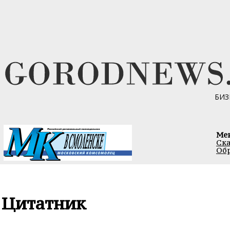
БИЗ
Ме
Ска
Обр
Цитатник