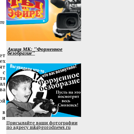
ут
Акция МК: "Форменное
безобразие"
ет
ех
ят
 с
та
ал
ва
ой
 в
 и
Присылайте ваши фотографии
по адресу mk@gorodnews.ru