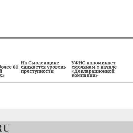
На Смоленщине
УФНС напоминает
более 80
снижается уровень
смолянам о начале
й
преступности
«Декларационной
х»
компании»