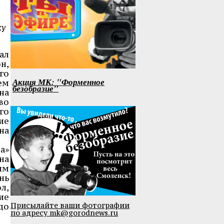
ку
ал
н,
го
Акция МК: "Форменное
ем
безобразие"
на
во
го
ие
на
а»
на
им
нь
л,
ие
Присылайте ваши фотографии
до
по адресу mk@gorodnews.ru