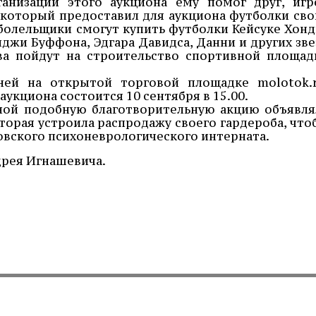
ганизации этого аукциона ему помог друг, игр
 который предоставил для аукциона футболки сво
 болельщики смогут купить футболки Кейсуке Хонд
иджи Буффона, Эдгара Давидса, Данни и других зве
ва пойдут на строительство спортивной площад
ней на открытой торговой площадке molotok.r
укциона состоится 10 сентября в 15.00.
ной подобную благотворительную акцию объявля
торая устроила распродажу своего гардероба, что
овского психоневрологического интерната.
дрея Игнашевича.