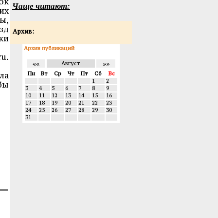
ок
Чаще читают:
их
ы,
зд
Архив:
ки
Архив публикаций
u.
««
»»
Август
ла
Пн
Вт
Ср
Чт
Пт
Сб
Вс
1
2
бы
3
4
5
6
7
8
9
10
11
12
13
14
15
16
17
18
19
20
21
22
23
24
25
26
27
28
29
30
31