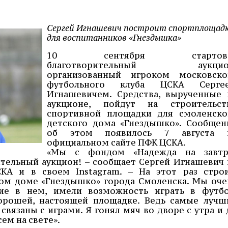
Сергей Игнашевич построит спортплощад
для воспитанников «Гнездышка»
10 сентября стартов
благотворительный аукцио
организованный игроком московско
футбольного клуба ЦСКА Серге
Игнашевичем. Средства, вырученные 
аукционе, пойдут на строительст
спортивной площадки для смоленско
детского дома «Гнездышко». Сообщен
об этом появилось 7 августа 
официальном сайте ПФК ЦСКА.
«Мы с фондом «Надежда на завтр
тельный аукцион! – сообщает Сергей Игнашевич 
КА и в своем Instagram. – На этот раз стро
ом доме «Гнездышко» города Смоленска. Мы оче
ие в нем, имели возможность играть в футбо
хорошей, настоящей площадке. Ведь самые лучш
вязаны с играми. Я гонял мяч во дворе с утра и 
сем на свете».