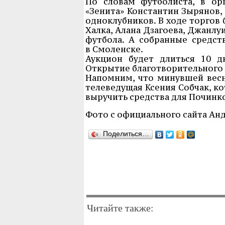
По словам футболиста, в ор
«Зенита» Константин Зырянов,
одноклубников. В ходе торгов
Халка, Алана Дзагоева, Джанлу
футбола. А собранные средст
в Смоленске.
Аукцион будет длиться 10 д
Открытие благотворительного а
Напомним, что минувшей вес
телеведущая Ксения Собчак, ко
выручить средства для Починк
Фото с официального сайта Ан
Поделиться…
Читайте также: