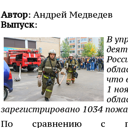
Автор
: Андрей Медведев
Выпуск
:
В уп
деят
Росс
обла
что 
1 но
обла
зарегистрировано 1034 пожа
По сравнению с п