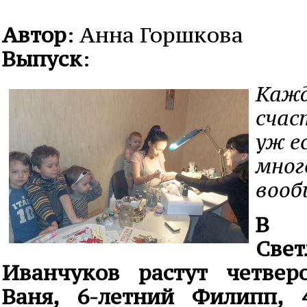
Автор
: Анна Горшкова
Выпуск
:
Кажд
счас
уж е
мног
вооб
В б
Све
Иванчуков растут четвер
Ваня, 6-летний Филипп, 