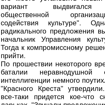
вариант выдвигался п
общественной организа
содействия культуре". Од
радикального предложения в
начальник Управления куль
Тогда к компромиссному решен
прийти.
По прошествии некоторого вре
баталии неравнодушной 
интеллигенции немного поутих
"Красного Креста" утвердили
все-таки придется кое-что 
ларьках. "Звучали предложени