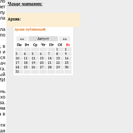
ало
Чаще читают:
лет
лу.
ила
Архив:
ила
Архив публикаций
 по
««
»»
Август
Пн
Вт
Ср
Чт
Пт
Сб
Вс
, в
1
2
и и
3
4
5
6
7
8
9
яся
10
11
12
13
14
15
16
рач
17
18
19
20
21
22
23
24
25
26
27
28
29
30
га.
31
рый
НИИ
ень
охо
за.
иям
а в
отя
вая