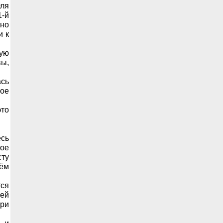
ля
1-й
чно
и к
ную
вы,
сь
ное
это
есь
ное
сту
оём
тся
оей
при