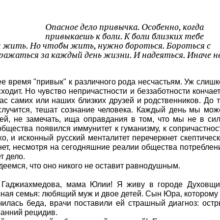
Опасное дело привычка. Особенно, когда
привыкаешь к боли. К боли близких тебе
 жить. Но чтобы жить, нужно бороться. Бороться с
 сражаться за каждый день жизни. И надеяться. Иначе н
е время "привык" к различного рода несчастьям. Уж слиш
ходит. Но чувство непричастности и беззаботности кончае
нас самих или наших близких друзей и родственников. До 
 случится, тешат сознание человека. Каждый день мы мо
ей, не замечать, ища оправдания в том, что мы не в си
общества появился иммунитет к гуманизму, к сопричастнос
хо, и исконный русский менталитет перечеркнет скептичес
ет, несмотря на сегодняшние реалии общества потреблен
т дело.
еемся, что оно никого не оставит равнодушным.
а Гаджиахмедова, мама Юлии! Я живу в городе Духовщ
ная семья: любящий муж и двое детей. Сын Юра, которому
училась беда, врачи поставили ей страшный диагноз: ост
ранний рецидив.