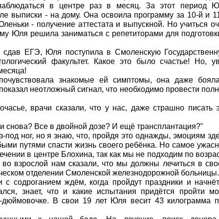
наблюдаться в центре раз в месяц. За этот период Ю
ле выписки - на дому. Она освоила программу за 10-й и 1
леньки - получение аттестата и выпускной. Но учиться о
ому Юля решила заниматься с репетиторами для подготовк
но сдав ЕГЭ, Юля поступила в Смоленскую Государствен
логический факультет. Какое это было счастье! Но, у
месяца!
почувствовала знакомые ей симптомы, она даже бояла
 показал неотложный сигнал, что необходимо провести пол
часье, врачи сказали, что у нас, даже страшно писать 
и снова? Все в двойной дозе? И ещё трансплантация?"
-под ног, но я знаю, что, пройдя это однажды, эмоциям зд
быми путями спасти жизнь своего ребёнка. Но самое ужас
лечении в центре Блохина, так как мы не подходим по возра
а во взрослой нам сказали, что мы должны лечиться в св
ическом отделении Смоленской железнодорожной больницы.
 с содроганием ждём, когда пройдут праздники и начнё
ался, знает, что и какие испытания придётся пройти м
-дюймовочке. В свои 19 лет Юля весит 43 килограмма 