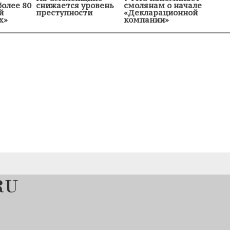
более 80
снижается уровень
смолянам о начале
й
преступности
«Декларационной
х»
компании»