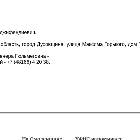
аджифендиевич.
область, город Духовщина, улица Максима Горького, дом 
енера Гюльметовна -
 - +7 (48166) 4 20 38.
На Смоленщине
УФНС напоминает