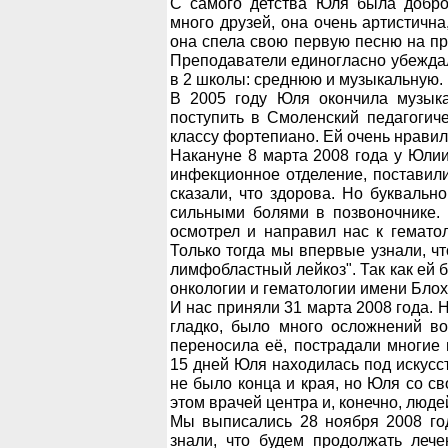
С самого детства Юля была доброй
много друзей, она очень артистична
она спела свою первую песню на пр
Преподаватели единогласно убеждали
в 2 школы: среднюю и музыкальную.
В 2005 году Юля окончила музыка
поступить в Смоленский педагогич
классу фортепиано. Ей очень нравило
Накануне 8 марта 2008 года у Юлии
инфекционное отделение, поставил
сказали, что здорова. Но букваль
сильными болями в позвоночнике. 
осмотрел и направил нас к гематол
Только тогда мы впервые узнали, чт
лимфобластный лейкоз". Так как ей 
онкологии и гематологии имени Блох
И нас приняли 31 марта 2008 года. 
гладко, было много осложнений в
переносила её, пострадали многие 
15 дней Юля находилась под искусс
не было конца и края, но Юля со с
этом врачей центра и, конечно, люд
Мы выписались 28 ноября 2008 год
знали, что будем продолжать лече