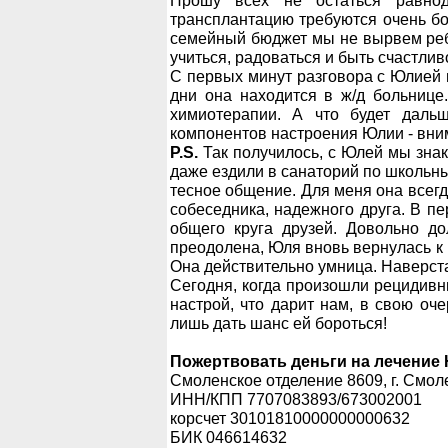
Прошу всех не остаться равно
трансплантацию требуются очень бо
семейный бюджет мы не вырвем ребён
учиться, радоваться и быть счастлив
С первых минут разговора с Юлией 
дни она находится в ж/д больнице.
химиотерапии. А что будет даль
компонентов настроения Юлии - вни
P.S.
Так получилось, с Юлей мы знак
даже ездили в санаторий по школьны
тесное общение. Для меня она всегд
собеседника, надежного друга. В п
общего круга друзей. Довольно д
преодолена, Юля вновь вернулась к 
Она действительно умница. Наверстал
Сегодня, когда произошли рецидив
настрой, что дарит нам, в свою оче
лишь дать шанс ей бороться!
Пожертвовать деньги на лечение
Смоленское отделение 8609, г. Смол
ИНН/КПП 7707083893/673002001
корсчет 30101810000000000632
БИК 046614632