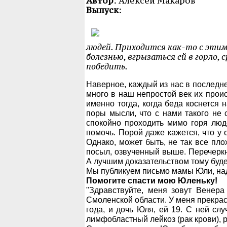
Автор
: Алексей Макаров
Выпуск
:
людей. Приходится как-то с этим
болезнью, вгрызаться ей в горло,
победить.
Наверное, каждый из нас в последне
много в наш непростой век их проис
именно тогда, когда беда коснется 
поры мысли, что с нами такого не
спокойно проходить мимо горя люд
помочь. Порой даже кажется, что у 
Однако, может быть, не так все пло
посыл, озвученный выше. Перечеркн
А лучшим доказательством тому буде
Мы публикуем письмо мамы Юли, над
Помогите спасти мою Юленьку!
"Здравствуйте, меня зовут Венер
Смоленской области. У меня прекрас
года, и дочь Юля, ей 19. С ней сл
лимфобластный лейкоз (рак крови), 