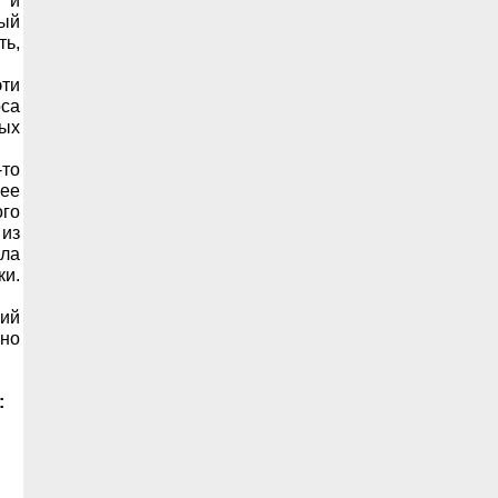
 и
ный
ть,
эти
рса
ых
-то
лее
ого
 из
ыла
ки.
щий
жно
: