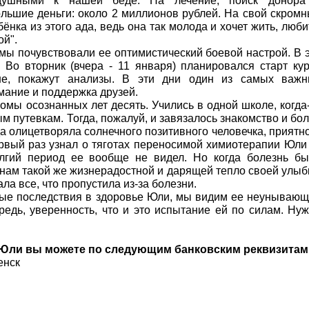
душными к нашей беде. На лечение, поиск донора
льшие деньги: около 2 миллионов рублей. На свой скром
ка из этого ада, ведь она так молода и хочет жить, люби
ой".
мы почувствовали ее оптимистический боевой настрой. В 
 Во вторник (вчера - 11 января) планировался старт ку
ше, покажут анализы. В эти дни один из самых важн
мание и поддержка друзей.
омы осознанных лет десять. Учились в одной школе, когда
м путевкам. Тогда, пожалуй, и завязалось знакомство и бо
а олицетворяла солнечного позитивного человечка, приятн
ервый раз узнал о тяготах переносимой химиотерапии Юли
олгий период ее вообще не видел. Но когда болезнь б
нам такой же жизнерадостной и дарящей тепло своей улыб
а все, что пропустила из-за болезни.
ные последствия в здоровье Юли, мы видим ее неунываю
редь, уверенность, что и это испытание ей по силам. Ну
 Юли вы можете по следующим банковским реквизитам
енск