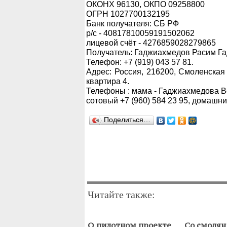
ОКОНХ 96130, ОКПО 09258800
ОГРН 1027700132195
Банк получателя: СБ РФ
р/с - 40817810059191502062
лицевой счёт - 4276859028279865
Получатель: Гаджиахмедов Расим Г
Телефон: +7 (919) 043 57 81.
Адрес: Россия, 216200, Смоленская 
квартира 4.
Телефоны : мама - Гаджиахмедова В
сотовый +7 (960) 584 23 95, домашний
Поделиться…
Читайте также:
О пилотном проекте
Со смолян