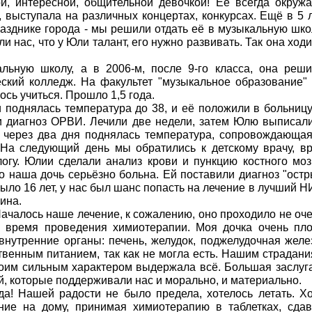
, интересной, общительной девочкой! Ее всегда окруж
, выступала на различных концертах, конкурсах. Ещё в 5 
азднике города - мы решили отдать её в музыкальную шко
 нас, что у Юли талант, его нужно развивать. Так она ход
льную школу, а в 2006-м, после 9-го класса, она реш
еский колледж. На факультет "музыкальное образование"
сь учиться. Прошло 1,5 года.
 поднялась температура до 38, и её положили в больницу
и диагноз ОРВИ. Лечили две недели, затем Юлю выписал
но через два дня поднялась температура, сопровождающа
На следующий день мы обратились к детскому врачу, в
огу. Юлии сделали анализ крови и пункцию костного моз
о наша дочь серьёзно больна. Ей поставили диагноз "ост
было 16 лет, у нас был шанс попасть на лечение в лучший 
ина.
Началось наше лечение, к сожалению, оно проходило не оч
о время проведения химиотерапии. Моя дочка очень пл
внутренние органы: печень, желудок, поджелудочная желе
твенным питанием, так как не могла есть. Нашим страдан
воим сильным характером выдержала всё. Большая заслуг
ей, которые поддерживали нас и морально, и материально.
а! Нашей радости не было предела, хотелось летать. Х
ние на дому, принимая химиотерапию в таблетках, сда