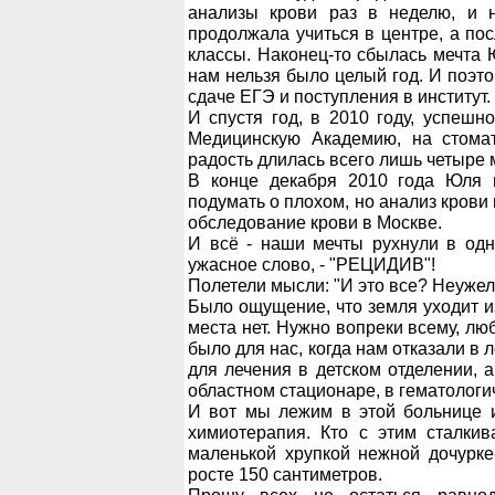
анализы крови раз в неделю, и 
продолжала учиться в центре, а пос
классы. Наконец-то сбылась мечта Ю
нам нельзя было целый год. И поэт
сдаче ЕГЭ и поступления в институт.
И спустя год, в 2010 году, успеш
Медицинскую Академию, на стомато
радость длилась всего лишь четыре 
В конце декабря 2010 года Юля 
подумать о плохом, но анализ крови
обследование крови в Москве.
И всё - наши мечты рухнули в одно
ужасное слово, - "РЕЦИДИВ"!
Полетели мысли: "И это все? Неужел
Было ощущение, что земля уходит из
места нет. Нужно вопреки всему, лю
было для нас, когда нам отказали в 
для лечения в детском отделении, 
областном стационаре, в гематолог
И вот мы лежим в этой больнице и
химиотерапия. Кто с этим сталкив
маленькой хрупкой нежной дочурке
росте 150 сантиметров.