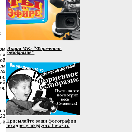
е
Акция МК: "Форменное
ком
безобразие"
тся
той
жем
лах
ти.
кий
ия.
ина
 23
Присылайте ваши фотографии
рый
по адресу mk@gorodnews.ru