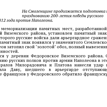
На Смоленщине продолжается подготовка 
празднованию 200-летия победы русского
12 года против Наполеона.
 мемориализации памятных мест, разработанной
 Вяземского района, установлен памятный знак
торого русские войска дали арьергардное сражен
памятный знак появился у знаменитого Семлевско
леон затопил свой "золотой" обоз, полный вывезенн
нностей.
ся у деревни Федоровское Вяземского района. 
ию русских полков против армии Наполеона в эт
нералов Милорадовича и Платова нанесли удар 
ала Даву, шедшего в арьергарде отступающ
е французов у Федоровского обратило французск