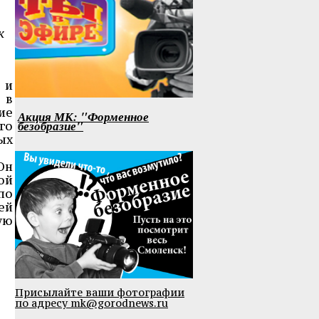
к
 и
 в
ие
Акция МК: "Форменное
безобразие"
го
ых
Он
ой
по
ей
ую
Присылайте ваши фотографии
по адресу mk@gorodnews.ru