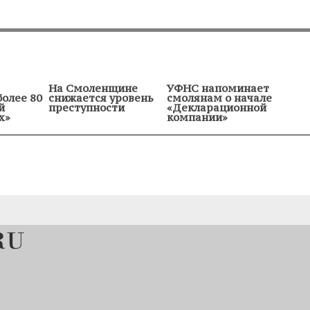
На Смоленщине
УФНС напоминает
более 80
снижается уровень
смолянам о начале
й
преступности
«Декларационной
х»
компании»