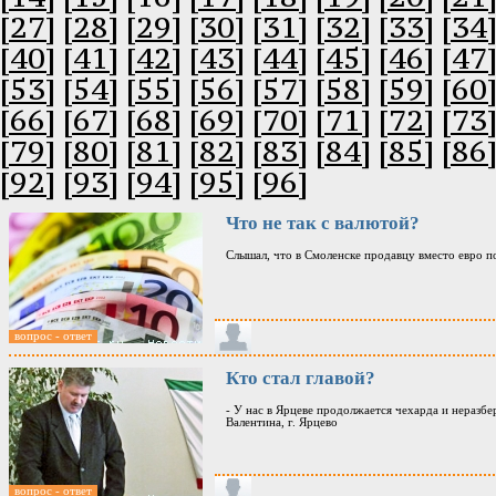
[27]
[28]
[29]
[30]
[31]
[32]
[33]
[34
[40]
[41]
[42]
[43]
[44]
[45]
[46]
[47
[53]
[54]
[55]
[56]
[57]
[58]
[59]
[60
[66]
[67]
[68]
[69]
[70]
[71]
[72]
[73
[79]
[80]
[81]
[82]
[83]
[84]
[85]
[86
[92]
[93]
[94]
[95]
[96]
Что не так с валютой?
Слышал, что в Смоленске продавцу вместо евро по
вопрос - ответ
Кто стал главой?
- У нас в Ярцеве продолжается чехарда и неразбе
Валентина, г. Ярцево
вопрос - ответ