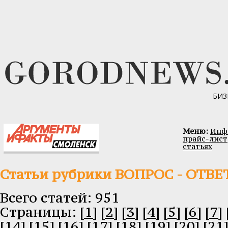
БИЗ
Меню:
Инфо
прайс-лист
статьях
Статьи рубрики ВОПРОС - ОТВЕ
Всего статей: 951
Cтраницы:
[1]
[2]
[3]
[4]
[5]
[6]
[7]
[14]
[15]
[16]
[17]
[18]
[19]
[20]
[21