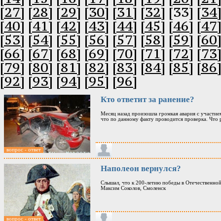
[27]
[28]
[29]
[30]
[31]
[32]
[33]
[34
[40]
[41]
[42]
[43]
[44]
[45]
[46]
[47
[53]
[54]
[55]
[56]
[57]
[58]
[59]
[60
[66]
[67]
[68]
[69]
[70]
[71]
[72]
[73
[79]
[80]
[81]
[82]
[83]
[84]
[85]
[86
[92]
[93]
[94]
[95]
[96]
Кто ответит за ранение?
Месяц назад произошла громкая авария с участие
что по данному факту проводится проверка. Что 
вопрос - ответ
Наполеон вернулся?
Слышал, что к 200-летию победы в Отечественной
Максим Соколов, Смоленск
вопрос - ответ