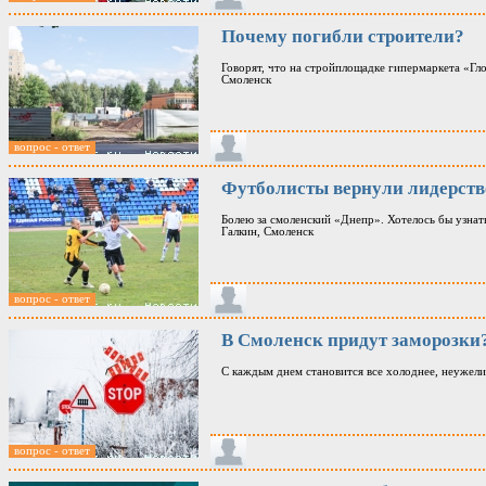
Почему погибли строители?
Говорят, что на стройплощадке гипермаркета «Гл
Смоленск
вопрос - ответ
Футболисты вернули лидерств
Болею за смоленский «Днепр». Хотелось бы узнать
Галкин, Смоленск
вопрос - ответ
В Смоленск придут заморозки
С каждым днем становится все холоднее, неужели 
вопрос - ответ