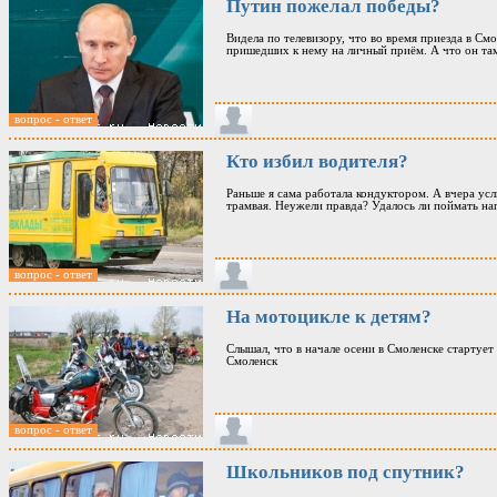
Путин пожелал победы?
Видела по телевизору, что во время приезда в См
пришедших к нему на личный приём. А что он там
вопрос - ответ
Кто избил водителя?
Раньше я сама работала кондуктором. А вчера усл
трамвая. Неужели правда? Удалось ли поймать н
вопрос - ответ
На мотоцикле к детям?
Слышал, что в начале осени в Смоленске стартуе
Смоленск
вопрос - ответ
Школьников под спутник?