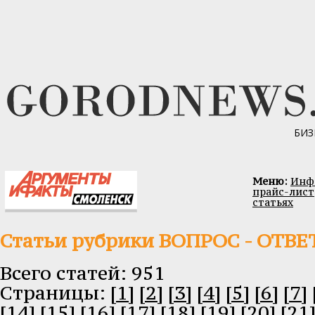
БИЗ
Меню:
Инфо
прайс-лист
статьях
Статьи рубрики ВОПРОС - ОТВЕ
Всего статей: 951
Cтраницы:
[1]
[2]
[3]
[4]
[5]
[6]
[7]
[14]
[15]
[16]
[17]
[18]
[19]
[20]
[21