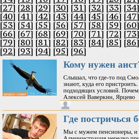
[27]
[28]
[29]
[30]
[31]
[32]
[33]
[34
[40]
[41]
[42]
[43]
[44]
[45]
[46]
[47
[53]
[54]
[55]
[56]
[57]
[58]
[59]
[60
[66]
[67]
[68]
[69]
[70]
[71]
[72]
[73
[79]
[80]
[81]
[82]
[83]
[84]
[85]
[86
[92]
[93]
[94]
[95]
[96]
Кому нужен аист
Слышал, что где-то под Смо
знают, куда его пристроить. 
подходящих условий. Почему
вопрос - ответ
Алексей Ваверкин, Ярцево
Где постричься 
Мы с мужем пенсионеры, и в
Администрация нередко при