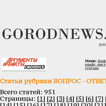
БИЗ
Меню:
Инфо
прайс-лист
статьях
Статьи рубрики ВОПРОС - ОТВЕ
Всего статей: 951
Cтраницы:
[1]
[2]
[3]
[4]
[5]
[6]
[7]
[14]
[15]
[16]
[17]
[18]
[19]
[20]
[21