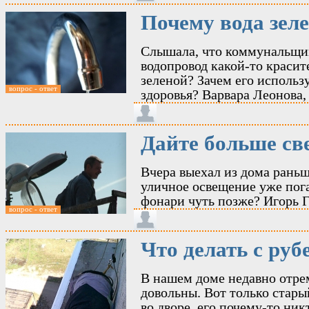
Почему вода зел
Слышала, что коммунальщик
водопровод какой-то красите
зеленой? Зачем его использу
вопрос - ответ
здоровья? Варвара Леонова
Дайте больше св
Вчера выехал из дома раньш
уличное освещение уже пога
фонари чуть позже? Игорь 
вопрос - ответ
Что делать с ру
В нашем доме недавно отре
довольны. Вот только стары
во дворе, его почему-то ник