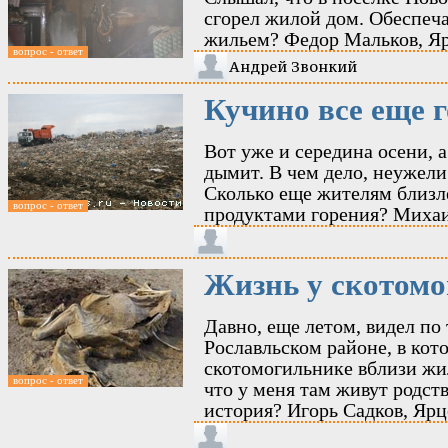
сгорел жилой дом. Обеспеч
жильем? Федор Мальков, Я
вопрос - ответ
Андрей Звонкий
Кучино все еще 
Вот уже и середина осени, 
дымит. В чем дело, неужели
Сколько еще жителям близ
вопрос - ответ
продуктами горения? Михаи
Жизнь у скотом
Давно, еще летом, видел по
Рославльском районе, в кот
скотомогильнике вблизи жи
вопрос - ответ
что у меня там живут родст
история? Игорь Садков, Ярц