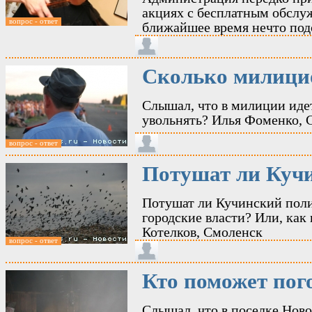
акциях с бесплатным обслу
вопрос - ответ
ближайшее время нечто под
Сколько милици
Слышал, что в милиции идет
увольнять? Илья Фоменко, 
вопрос - ответ
Потушат ли Куч
Потушат ли Кучинский полиг
городские власти? Или, как 
Котелков, Смоленск
вопрос - ответ
Кто поможет пог
Слышал, что в поселке Нов