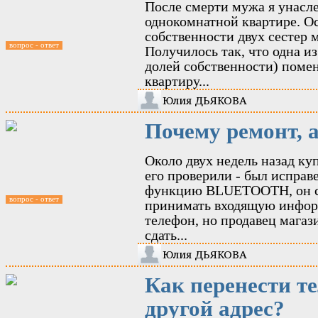
После смерти мужа я унасле
однокомнатной квартире. Ос
собственности двух сестер м
вопрос - ответ
Получилось так, что одна из
долей собственности) помен
квартиру...
Юлия ДЬЯКОВА
Почему ремонт, а
Около двух недель назад ку
его проверили - был исправе
функцию BLUETOOTH, он ста
вопрос - ответ
принимать входящую информ
телефон, но продавец магаз
сдать...
Юлия ДЬЯКОВА
Как перенести т
другой адрес?