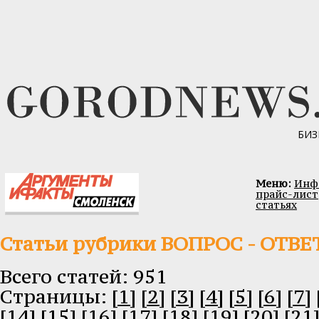
БИЗ
Меню:
Инфо
прайс-лист
статьях
Статьи рубрики ВОПРОС - ОТВЕ
Всего статей: 951
Cтраницы:
[1]
[2]
[3]
[4]
[5]
[6]
[7]
[14]
[15]
[16]
[17]
[18]
[19]
[20]
[21