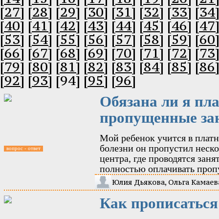
[27]
[28]
[29]
[30]
[31]
[32]
[33]
[34
[40]
[41]
[42]
[43]
[44]
[45]
[46]
[47
[53]
[54]
[55]
[56]
[57]
[58]
[59]
[60
[66]
[67]
[68]
[69]
[70]
[71]
[72]
[73
[79]
[80]
[81]
[82]
[83]
[84]
[85]
[86
[92]
[93]
[94]
[95]
[96]
Обязана ли я пла
пропущенные за
Мой ребенок учится в платн
болезни он пропустил неско
вопрос - ответ
центра, где проводятся заня
полностью оплачивать проп
Юлия Дьякова, Ольга Камаев
Как прописаться