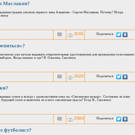
л Маслаков?
з администрации уволили первого зама Алашеева - Сергея Маслакова. Почему? Игорь
ленск
4703
Поделиться
репиться»?
 Смоленске уже начали выдавать открепительные удостоверения для проведения голосования 
выборах. Когда именно и где? В. Ольхина, Смоленск
3620
Поделиться
нки?
ьцевых гонок и всегда с удовольствием езжу на «Смоленское кольцо». Составлен ли план
 будущий сезон и включена ли в него смоленская трасса? Егор В., Смоленск
3984
Поделиться
ал футболист?