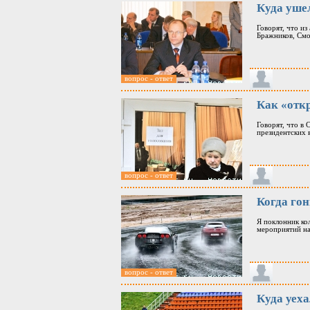
Куда уше
Говорят, что и
Бражников, Смо
вопрос - ответ
Как «отк
Говорят, что в
президентских 
вопрос - ответ
Когда го
Я поклонник кол
мероприятий на
вопрос - ответ
Куда уех