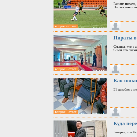
Раньше писали,
Но, как мне изв
вопрос - ответ
Пираты в
Слышал, что в 
С чем это связ
вопрос - ответ
Как попас
31 декабря у ме
вопрос - ответ
Куда пер
Говорят, что Ка