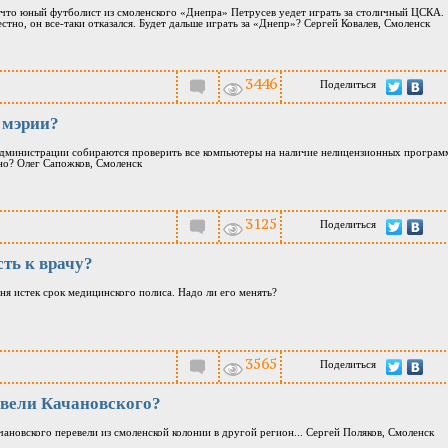
 что юный футболист из смоленского «Днепра» Петрусев уедет играть за столичный ЦСКА.
естно, он все-таки отказался. Будет дальше играть за «Днепр»? Сергей Ковалев, Смоленск
3446
Поделиться
 мэрии?
администрации собираются проверить все компьютеры на наличие нелицензионных програм
ано? Олег Сапожков, Смоленск
3125
Поделиться
ть к врачу?
ня истек срок медицинского полиса. Надо ли его менять?
3565
Поделиться
евели Качановского?
чановского перевели из смоленской колонии в другой регион... Сергей Поляков, Смоленск