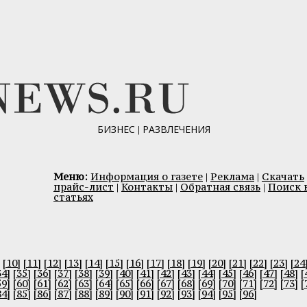
БИЗНЕС
|
РАЗВЛЕЧЕНИЯ
Меню:
Информация о газете
|
Реклама
|
Скачать
прайс-лист
|
Контакты
|
Обратная связь
|
Поиск 
статьях
[10]
[11]
[12]
[13]
[14]
[15]
[16]
[17]
[18]
[19]
[20]
[21]
[22]
[23]
[24
34]
[35]
[36]
[37]
[38]
[39]
[40]
[41]
[42]
[43]
[44]
[45]
[46]
[47]
[48]
[
59]
[60]
[61]
[62]
[63]
[64]
[65]
[66]
[67]
[68]
[69]
[70]
[71]
[72]
[73]
[
84]
[85]
[86]
[87]
[88]
[89]
[90]
[91]
[92]
[93]
[94]
[95]
[96]