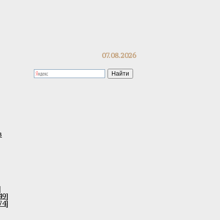
07.08.2026
в
]
49]
74]