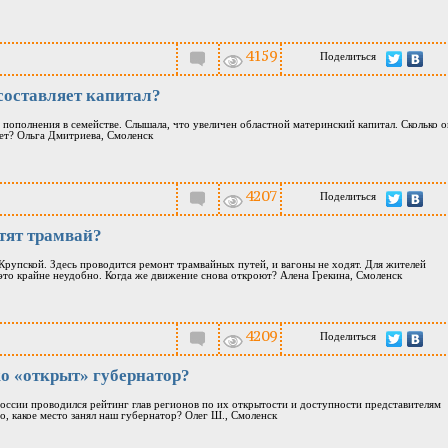
4159
Поделиться
составляет капитал?
 пополнения в семействе. Слышала, что увеличен областной материнский капитал. Сколько о
яет? Ольга Дмитриева, Смоленск
4207
Поделиться
тят трамвай?
Крупской. Здесь проводится ремонт трамвайных путей, и вагоны не ходят. Для жителей
это крайне неудобно. Когда же движение снова откроют? Алена Грекина, Смоленск
4209
Поделиться
о «открыт» губернатор?
 России проводился рейтинг глав регионов по их открытости и доступности представителям
, какое место занял наш губернатор? Олег Ш., Смоленск