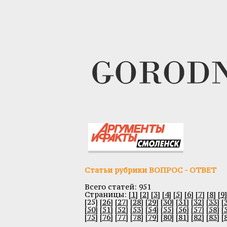
Статьи рубрики ВОПРОС - ОТВЕТ
Всего статей: 951
Cтраницы:
[1]
[2]
[3]
[4]
[5]
[6]
[7]
[8]
[9]
[25]
[26]
[27]
[28]
[29]
[30]
[31]
[32]
[33]
[
[50]
[51]
[52]
[53]
[54]
[55]
[56]
[57]
[58]
[
[75]
[76]
[77]
[78]
[79]
[80]
[81]
[82]
[83]
[