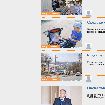
вопрос - ответ
Сколько 
В феврале ждем
теперь составл
вопрос - ответ
Когда пус
Живу на улице 
нашего района 
вопрос - ответ
Наскольк
Говорят, что в
СМИ. Интересно