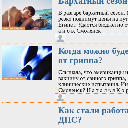
Бархатный сезон
В разгаре бархатный сезон.
резко поднимут цены на пу
Египет. Удастся бюджетно о
вопрос - ответ
а н о в, Смоленск
Когда можно буд
от гриппа?
Слышала, что американцы и
вакцину от свиного гриппа,
вопрос - ответ
клинические испытания. Инт
Смоленск? Н а т а л ь я К о р 
Как стали работ
ДПС?