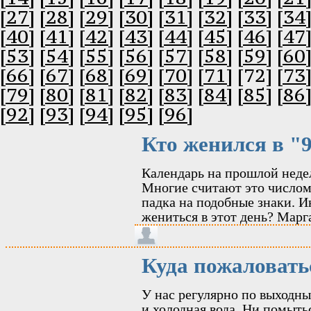
[27]
[28]
[29]
[30]
[31]
[32]
[33]
[34
[40]
[41]
[42]
[43]
[44]
[45]
[46]
[47
[53]
[54]
[55]
[56]
[57]
[58]
[59]
[60
[66]
[67]
[68]
[69]
[70]
[71]
[72]
[73
[79]
[80]
[81]
[82]
[83]
[84]
[85]
[86
[92]
[93]
[94]
[95]
[96]
Кто женился в "
Календарь на прошлой недел
Многие считают это числом
падка на подобные знаки. И
жениться в этот день? Марг
Куда пожаловать
У нас регулярно по выходны
и холодная вода. Ни помытьс