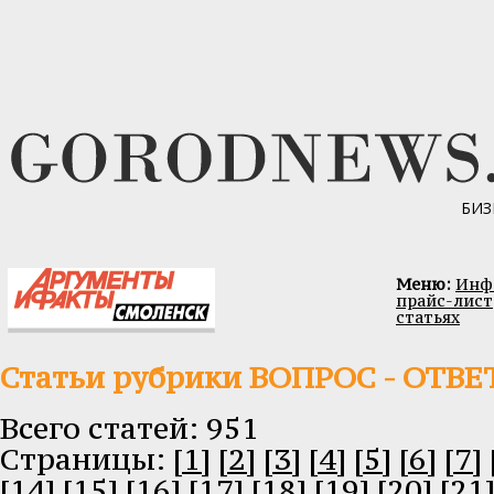
БИЗ
Меню:
Инфо
прайс-лист
статьях
Статьи рубрики ВОПРОС - ОТВЕ
Всего статей: 951
Cтраницы:
[1]
[2]
[3]
[4]
[5]
[6]
[7]
[14]
[15]
[16]
[17]
[18]
[19]
[20]
[21